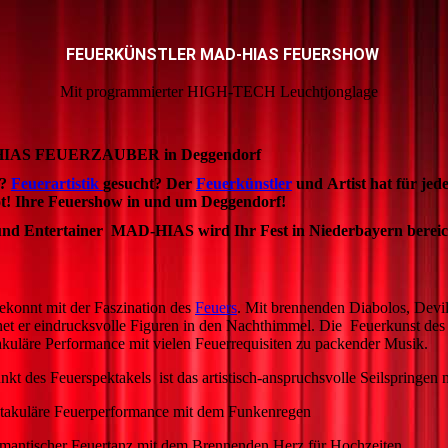
FEUERKÜNSTLER MAD-HIAS FEUERSHOW
Mit programmierter HIGH-TECH Leuchtjonglage
HIAS FEUERZAUBER in Deggendorf
t?
Feuerartistik
gesucht? Der
Feuerkünstler
und Artist hat für jed
t! Ihre Feuershow in und um Deggendorf!
 und Entertainer MAD-HIAS wird Ihr Fest in Niederbayern bereic
gekonnt mit der Faszination des
Feuers
. Mit brennenden Diabolos, Devil
net er eindrucksvolle Figuren in den Nachthimmel. Die Feuerkunst des K
akuläre Performance mit vielen Feuerrequisiten zu packender Musik.
t des Feuerspektakels ist das artistisch-anspruchsvolle Seilspringen 
akuläre Feuerperformance mit dem Funkenregen
Feuertanz mit dem Brennenden Herz für Hochzeiten