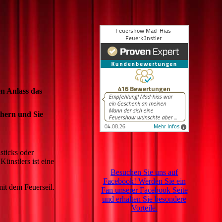
en Anlass das
hern und Sie
sticks oder
ünstlers ist eine
Besuchen Sie uns auf
Facebook! Werden Sie ein
mit dem Feuerseil.
Fan unserer Facebook Seite
und erhalten Sie besondere
Vorteile.