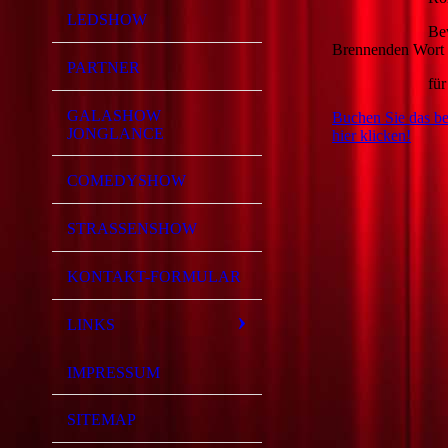
LEDSHOW
Bewegende Feue
Brennenden Wort
PARTNER
für Jubi
GALASHOW
Buchen Sie das be
JONGLANCE
hier klicken!
COMEDYSHOW
STRASSENSHOW
KONTAKT-FORMULAR
LINKS
IMPRESSUM
SITEMAP