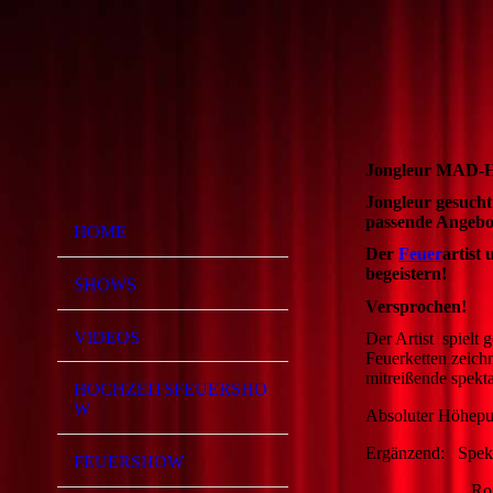
Jongleur MAD-
Jongleur gesuch
passende Angebo
HOME
Der
Feuer
artist
begeistern!
SHOWS
Versprochen!
VIDEOS
Der Artist
spielt 
Feuerketten zeich
mitreißende spekt
HOCHZEITSFEUERSHO
W
Absoluter Höhepunk
Ergänzend: Spekt
FEUERSHOW
Romantischer 