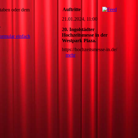
Auftritte
ben oder dem
21.01.2024, 11:00
.
20. Ingolstädter
Hochzeitsmesse in der
ormular einfach
Westpark Plaza.
https://hochzeitsmesse-in.de/
mehr