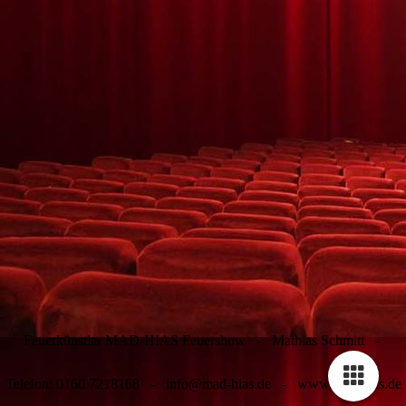
Feuerkünstler MAD-HIAS Feuershow - Mathias Schmitt -
Telefon: 0160 7218168 - info@mad-hias.de - www.mad-hias.de