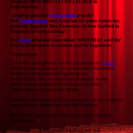
Jongleur MAD-HIAS FEUERZAUBER in
Unterhaching
Jongleur gesucht?
Feuerartistik
gesucht?
Der
Feuerkünstler
und Artist hat für jeden Anlass das
passende Angebot! Ihre Feuershow in dem Stadtteil in
München in Unterhaching!
Der
Feuer
artist und Entertainer MAD-HIAS wird Ihr
Fest in Oberbayern bereichern und Sie begeistern!
Versprochen!
Der Artist
spielt gekonnt mit der Faszination des
Feuers
.
Mit brennenden Diabolos, Devilsticks oder Feuerketten
zeichnet er eindrucksvolle Figuren in den
Nachthimmel. Die Feuerkunst des Künstlers ist eine
mitreißende spektakuläre Performance mit vielen
Feuerrequisiten zu packender Musik.
Absoluter Höhepunkt des Feuerspektakels ist das artistisch-
anspruchsvolle Seilspringen mit dem Feuerseil.
Ergänzend: Spektakuläre Feuerperformance mit dem
Funkenregen
Romantischer Feuertanz mit dem