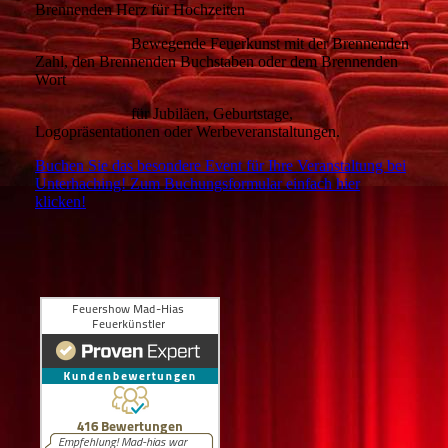
Brennenden Herz für Hochzeiten
Bewegende Feuerkunst mit der Brennenden
Zahl, den Brennenden Buchstaben oder dem Brennenden
Wort
für Jubiläen,
Geburtstage,
Logopräsentationen oder Werbeveranstaltungen.
Buchen Sie das besondere Event für Ihre Veranstaltung bei
Unterhaching! Zum Buchungsformular einfach hier
klicken!