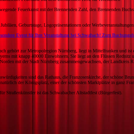
rkunst mit der Brennenden Zahl, den Brennenden Buchsta
läen,
Geburtstage, Logopräsentationen oder Werbeveranstaltungen
sondere Event für Ihre Veranstaltung bei Schwabach! Zum Buchungsfo
h gehört zur Metropolregion Nürnberg, liegt in Mittelfranken und ist d
Bayerns mit knapp 40000 Einwohnern. Sie liegt an den Flüssen Rednitz
 Norden mit der Stadt Nürnberg zusammengewachsen, der Landkreis Ro
würdigkeiten sind das Rathaus, die Franzosenkirche, der schöne Brun
atürlich der Königsplatz, einer der schönsten Marktplätze in ganz Fra
ür Straßenkünstler ist das Schwabacher Altstadtfest (Bürgerfest).