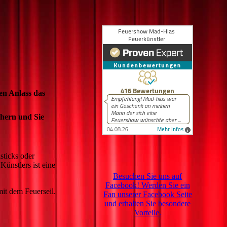
en Anlass das
chern und Sie
sticks oder
ünstlers ist eine
Besuchen Sie uns auf
Facebook! Werden Sie ein
mit dem Feuerseil.
Fan unserer Facebook Seite
und erhalten Sie besondere
Vorteile.