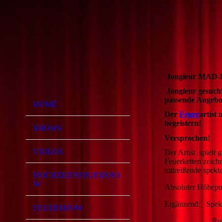
Jongleur MAD
Jongleur gesuch
passende Angebo
HOME
Der
Feuer
artist
begeistern!
SHOWS
Versprochen!
VIDEOS
Der Artist
spielt 
Feuerketten zeich
mitreißende spekt
HOCHZEITSFEUERSHO
W
Absoluter Höhepunk
Ergänzend: Spekt
FEUERSHOW
Romantischer 