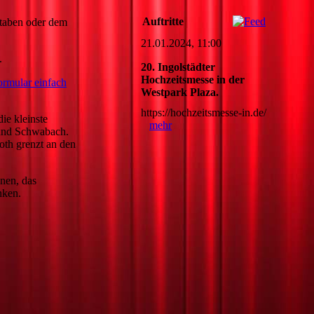
Auftritte
ben oder dem
21.01.2024, 11:00
.
20. Ingolstädter
Hochzeitsmesse in der
rmular einfach
Westpark Plaza.
https://hochzeitsmesse-in.de/
ie kleinste
mehr
 und Schwabach.
th grenzt an den
nen, das
nken.