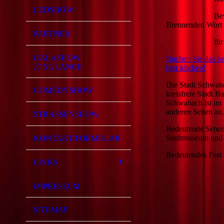
LEDSHOW
Bewegende Feue
Brennenden Wort
PARTNER
für Jubi
GALASHOW
Buchen Sie das be
JONGLANCE
hier klicken!
Die Stadt Schwabac
COMEDYSHOW
kreisfreie Stadt 
Schwabach ist im
anderen Seiten an.
STRASSENSHOW
Bedeutende Sehens
Stadtmuseum und n
KONTAKT-FORMULAR
Bedeutendes Fest f
LINKS
IMPRESSUM
SITEMAP