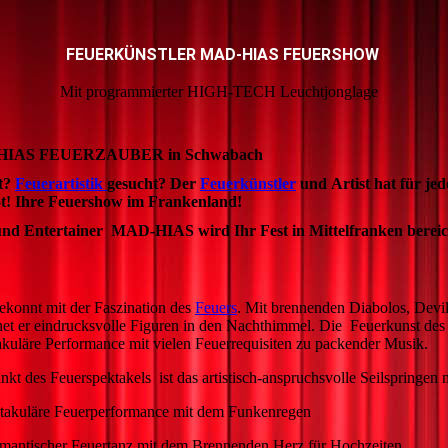
FEUERKÜNSTLER MAD-HIAS FEUERSHOW
Mit programmierter HIGH-TECH Leuchtjonglage
-HIAS FEUERZAUBER in Schwabach
t?
Feuerartistik
gesucht? Der
Feuerkünstler
und Artist hat für jed
t! Ihre Feuershow im Frankenland!
 und Entertainer MAD-HIAS wird Ihr Fest in Mittelfranken berei
gekonnt mit der Faszination des
Feuers
. Mit brennenden Diabolos, Devil
net er eindrucksvolle Figuren in den Nachthimmel. Die Feuerkunst des K
akuläre Performance mit vielen Feuerrequisiten zu packender Musik.
t des Feuerspektakels ist das artistisch-anspruchsvolle Seilspringen 
akuläre Feuerperformance mit dem Funkenregen
Feuertanz mit dem Brennenden Herz für Hochzeiten