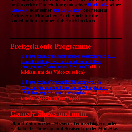
umfangreiche Unterhaltung mit seiner
Hochrad-
, seiner
Comedy-
oder seiner
Jonglageshow
oder seinem
Zirkus zum Mitmachen. Auch Spiele für die
Koordination kommen dabei nicht zu kurz.
Preisgekrönte Programme
1. Platz beim Straßenkünstler-Wettbewerb 2013
beim Frühlingsfest in München mit dem
Programm "Verdammt Newton"!
(Hier
klicken, um das Video zu sehen)
1. Platz beim s´ensemble Bühnenpreis in
Augsburg mit dem Programm "Jonglance"
(Publikumspreis und Jurypreis)
(Hier klicken,
um das Video zu sehen Video!)
Comedy-Shows und mehr
Ob mit Zahnbürsten, Messern, Tennisschlägern oder
Fackeln, der Jongleur und Straßenkünstler Mad-Hias