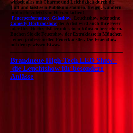
wirbelt alles mit Charme und Leichtigkeit durch die
Luft und lässt sein Publikum staunen, freuen, wundern
und nicht zuletzt von Herzen lachen!
Feuerperformance
,
Galashow
, Leuchtshow oder seine
Comedy-Hochradshow
der Artist wird auch Ihre Feier
oder Ihre Hochzeitsfeier mit seinen Künsten bereichern.
Buchen Sie die Feuershow der Extraklasse in München
- einen professionellen Feuerkünstler. Die Feuershow
mit dem gewissen Etwas.
Brandneue High-Tech LED-Show -
die Leuchtshow für besondere
Anlässe