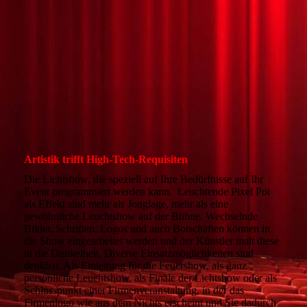
Leuchtshow mit Pixel-Poi von Ignis
Artistik trifft High-Tech-Requisiten
Die Lichtshow, die speziell auf Ihre Bedürfnisse auf Ihr
Event programmiert werden kann. Leuchtende Pixel Poi
als Effekt sind mehr als Jonglage, mehr als eine
gewöhnliche Leuchtshow auf der Bühne. Wechselnde
Bilder, Schriften, Logos und auch Botschaften können in
die Show eingearbeitet werden und der Künstler malt diese
in die Dunkelheit. Diverse Einsatzmöglichkeiten sind
denkbar. Als Einleitung für die Feuershow, als ganz
persönliche Leuchtshow, als Finale der Lichtshow oder als
Schlusspunkt einer Firmenveranstaltung, in der das
Firmenlogo wie aus dem Nichts erscheint und Sie dadurch