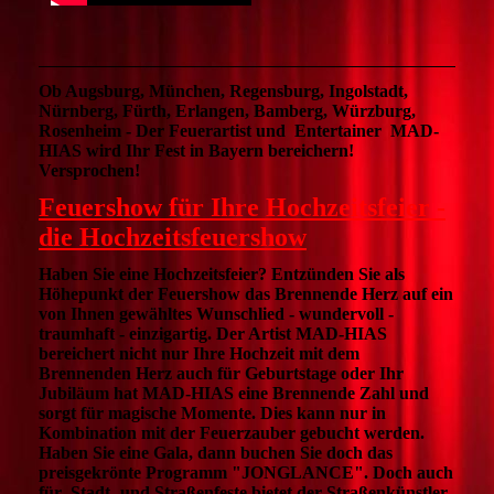
Ob Augsburg, München, Regensburg, Ingolstadt,
Nürnberg, Fürth, Erlangen, Bamberg, Würzburg,
Rosenheim - Der Feuerartist und Entertainer MAD-
HIAS wird Ihr Fest in Bayern bereichern!
Versprochen!
Feuershow für Ihre Hochzeitsfeier -
die Hochzeitsfeuershow
Haben Sie eine Hochzeitsfeier? Entzünden Sie als
Höhepunkt der Feuershow das Brennende Herz auf ein
von Ihnen gewähltes Wunschlied - wundervoll -
traumhaft - einzigartig. Der Artist MAD-HIAS
bereichert n
icht nur Ihre Hochzeit mit dem
Brennenden Herz auch für Geburtstage oder Ihr
Jubiläum hat MAD-HIAS eine Brennende Zahl und
sorgt für magische Momente
. Dies kann nur in
Kombination mit der Feuerzauber gebucht werden.
Haben Sie eine Gala, dann buchen Sie doch das
preisgekrönte Programm "JONGLANCE".
Doch auch
für Stadt- und Straßenfeste bietet der Straßenkünstler