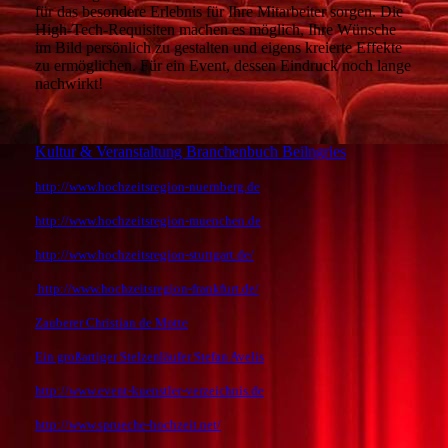
für das besondere Erlebnis für Ihre Mitarbeiter sorgen. Die
High-Tech-Requisiten machen es möglich, Ihre Wünsche
im Bild persönlich zu gestalten und eigens kreierte Effekte
zu ermöglichen. Für ein Event, dessen Eindruck noch lange
nachwirkt!
Kultur & Veranstaltung Branchenbuch Beilngries
http://www.hochzeitsregion-nuernberg.de
http://www.hochzeitsregion-muenchen.de
http://www.hochzeitsregion-stuttgart.de/
http://www.hochzeitsregion-frankfurt.de/
Zauberer Christian de Motte
Ein großartiger Stelzenläufer Stefan Avelis
http://www.event-kuenstler-verzeichnis.de
http://www.sprueche-hochzeit.net/