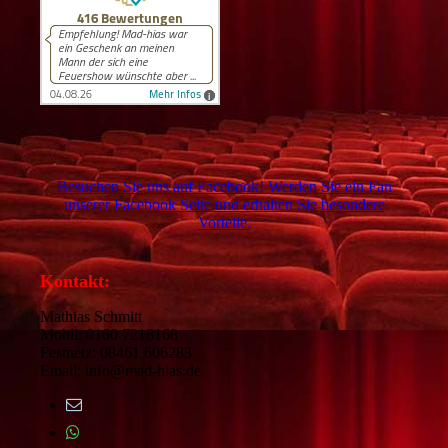
Besuchen Sie uns auf Facebook! Werden Sie ein Fan
unserer Facebook Seite und erhalten Sie besondere
Vorteile.
Kontakt:
Mathias Schmitt
Mobil: 0160 7218168
Festnetz: 08461 606283
Email: info@mad-hias.de