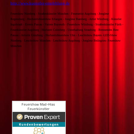
http://www.kuenstler-empfehlung.de
Feuershow Nürnberg - Straßenkünstler München - Feuerartist Augsburg - Jongleur
Regensburg - Hochzeitsfeuershow Erlangen - Jongleur Bamberg - Artist Würzburg - Künstler
Ingolstadt - Events Passau - Variete Bayreuth - Feuershow Würzburg - Straßenkünstler Fürth -
Feuerkünstler Augsburg - Hochzeit Colmberg - Unterhaltung Straubing - Brennendes Herz
Passau - Artistik Günzburg - Hochzeitsfeuershow Ulm - Leuchtshow Bayern -LED-Show
Nürnberg - Leuchtshow München - Leuchtshow Augsburg - Jongleur Beilngries- Feuershow
München