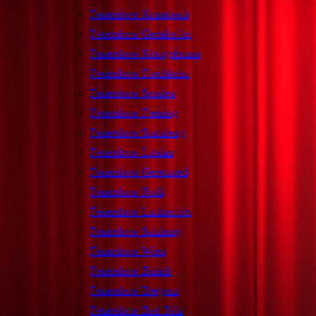
Feuershow Krumbach
Feuershow Gersthofen
Feuershow Königsbrunn
Feuershow Forchheim
Feuershow Senden
Feuershow Freising
Feuershow Starnberg
Feuershow Lindau
Feuershow Geretsried
Feuershow Roth
Feuershow Lichtenfels
Feuershow Salzburg
Feuershow Wien
Feuershow Zürich
Feuershow Bregenz
Feuershow Bad Tölz