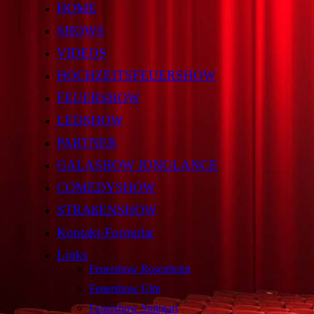
HOME
SHOWS
VIDEOS
HOCHZEITSFEUERSHOW
FEUERSHOW
LEDSHOW
PARTNER
GALASHOW JONGLANCE
COMEDYSHOW
STRAßENSHOW
Kontakt-Formular
Links
Feuershow Rosenheim
Feuershow Ulm
Feuershow Stuttgart