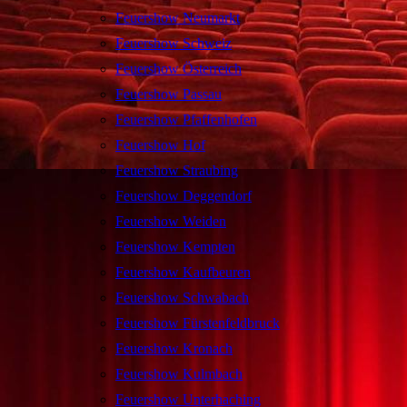
Feuershow Neumarkt
Feuershow Schweiz
Feuershow Österreich
Feuershow Passau
Feuershow Pfaffenhofen
Feuershow Hof
Feuershow Straubing
Feuershow Deggendorf
Feuershow Weiden
Feuershow Kempten
Feuershow Kaufbeuren
Feuershow Schwabach
Feuershow Fürstenfeldbruck
Feuershow Kronach
Feuershow Kulmbach
Feuershow Unterhaching