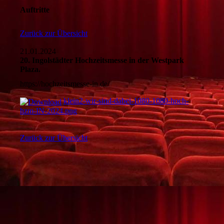
Auftritte
Zurück zur Übersicht
21.01.2024
20. Ingolstädter Hochzeitsmesse in der Westpark
Plaza.
https://hochzeitsmesse-in.de/
klein2-wir-sind-dabei-1080-1080-hoch-
hzm-IN-2024.png
Zurück zur Übersicht