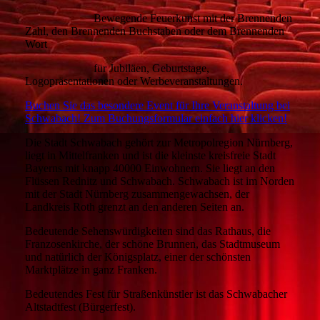
Bewegende Feuerkunst mit der Brennenden
Zahl, den Brennenden Buchstaben oder dem Brennenden
Wort
für Jubiläen,
Geburtstage,
Logopräsentationen oder Werbeveranstaltungen.
Buchen Sie das besondere Event für Ihre Veranstaltung bei
Schwabach! Zum Buchungsformular einfach hier klicken!
Die Stadt Schwabach gehört zur Metropolregion Nürnberg,
liegt in Mittelfranken und ist die kleinste kreisfreie Stadt
Bayerns mit knapp 40000 Einwohnern. Sie liegt an den
Flüssen Rednitz und Schwabach. Schwabach ist im Norden
mit der Stadt Nürnberg zusammengewachsen, der
Landkreis Roth grenzt an den anderen Seiten an.
Bedeutende Sehenswürdigkeiten sind das Rathaus, die
Franzosenkirche, der schöne Brunnen, das Stadtmuseum
und natürlich der Königsplatz, einer der schönsten
Marktplätze in ganz Franken.
Bedeutendes Fest für Straßenkünstler ist das Schwabacher
Altstadtfest (Bürgerfest).