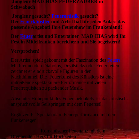
Jongleur MAD-HIAS FEUERZAUBER in
Schwabach
Jongleur gesucht?
Feuerartistik
gesucht?
Der
Feuerkünstler
und Artist hat für jeden Anlass das
passende Angebot! Ihre Feuershow im Frankenland!
Der
Feuer
artist und Entertainer MAD-HIAS wird Ihr
Fest in Mittelfranken bereichern und Sie begeistern!
Versprochen!
Der Artist
spielt gekonnt mit der Faszination des
Feuers
.
Mit brennenden Diabolos, Devilsticks oder Feuerketten
zeichnet er eindrucksvolle Figuren in den
Nachthimmel. Die Feuerkunst des Künstlers ist eine
mitreißende spektakuläre Performance mit vielen
Feuerrequisiten zu packender Musik.
Absoluter Höhepunkt des Feuerspektakels ist das artistisch-
anspruchsvolle Seilspringen mit dem Feuerseil.
Ergänzend: Spektakuläre Feuerperformance mit dem
Funkenregen
Romantischer Feuertanz mit dem
Brennenden Herz für Hochzeiten